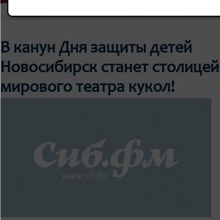
В канун Дня защиты детей
Новосибирск станет столицей
мирового театра кукол!