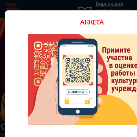
Версия для
слабовидящих
Министерство культуры Новосибирской области
АНКЕТА
Государственное автономное учреждение культуры
Новосибирской области
НОВОСИБИРСКИЙ ОБЛАСТНОЙ
ТЕАТР КУКОЛ
8 800 300-49-10
93 театральный сезон
ТЕАТР
НОВОСТИ
КУПИТЬ БИЛЕТ