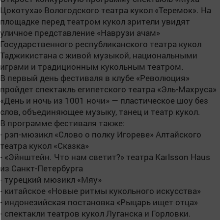
Цокотуха» Вологодского театра кукол «Теремок». На
площадке перед театром кукол зрители увидят
уличное представление «Наврузи ачам»
Государственного республиканского театра кукол
Таджикистана с живой музыкой, национальными
играми и традиционным кукольным театром.
В первый день фестиваля в клубе «Революция»
пройдет спектакль египетского театра «Эль-Махруса»
«День и ночь из 1001 ночи» — пластическое шоу без
слов, объединяющее музыку, танец и театр кукол.
В программе фестиваля также:
- рэп-мюзикл «Слово о полку Игореве» Алтайского
театра кукол «Сказка»
- «Эйнштейн. Что нам светит?» театра Karlsson Haus
из Санкт-Петербурга
- турецкий мюзикл «Мяу»
- китайское «Новые ритмы кукольного искусства»
- индонезийская постановка «Рыцарь ищет отца»
- спектакли театров кукол Луганска и Горловки.