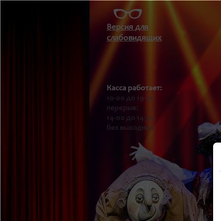
Версия для
слабовидящих
Касса работает:
10-00 до 19-30
перерыв:
14-00 до 14-30
без выходных