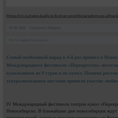
https://vn.ru/news-kukly-iz-8-stran-proshli-paradom-po-ulitse-le
01.06.2026
Екатерина Маркова
Фото Андрея Заржецкого
Самый необычный парад в 4-й раз прошел в Новос
Международного фестиваля «Перекресток» постели
кукольников из 9 стран и их кукол. Помимо росто
театрализованном шествии приняли участие люби
IV Международный фестиваль театров кукол «Перекре
Новосибирске. В ближайшие дни новосибирцев ждут 
представлений, которые покажут коллективы из Египт