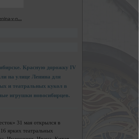
nina-v-n...
ибирске. Красную дорожку IV
ли на улице Ленина для
вых и театральных кукол в
мые игрушки новосибирцев.
сток» 31 мая открылся в
16 ярких театральных
а, Индонезии, Ирана, Китая,