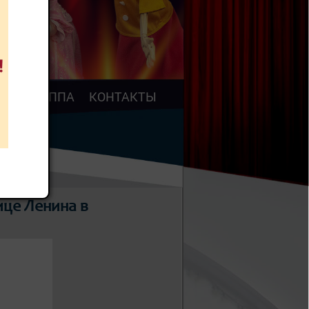
АР
ТРУППА
КОНТАКТЫ
ице Ленина в