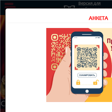
Версия для
слабовидящих
Министерство культуры Новосибирской области
АНКЕТА
Государственное автономное учреждение культуры
Новосибирской области
НОВОСИБИРСКИЙ ОБЛАСТНОЙ
ТЕАТР КУКОЛ
8 800 300-49-10
93 театральный сезон
ТЕАТР
НОВОСТИ
КУПИТЬ БИЛЕТ