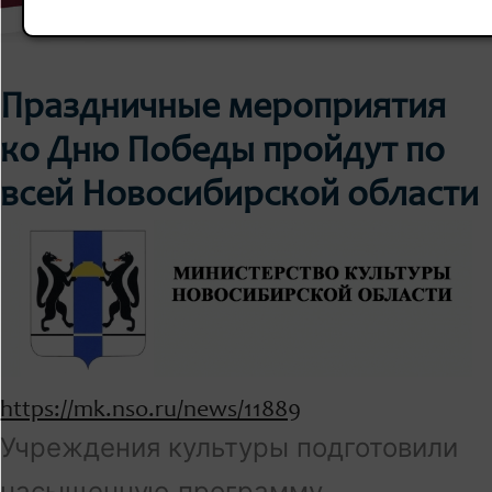
Праздничные мероприятия
ко Дню Победы пройдут по
всей Новосибирской области
https://mk.nso.ru/news/11889
Учреждения культуры подготовили
насыщенную программу,