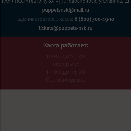
ГАУК НСО «Театр кукол» | г.Новосибирск, ул.Ленина, 22
puppetsnsk@mail.ru
администраторы, касса:
8 (800) 300-49-10
tickets@puppets-nsk.ru
Касса работает:
10-00 до 19-30
перерыв:
14-00 до 14-30
без выходных