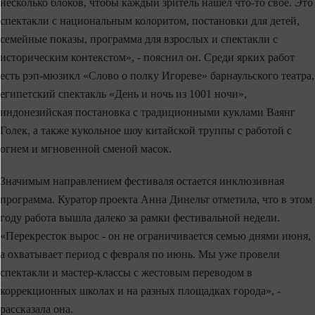
несколько блоков, чтобы каждый зритель нашел что-то свое. Это
спектакли с национальным колоритом, постановки для детей,
семейные показы, программа для взрослых и спектакли с
историческим контекстом», - пояснил он. Среди ярких работ
есть рэп-мюзикл «Слово о полку Игореве» барнаульского театра,
египетский спектакль «День и ночь из 1001 ночи»,
индонезийская постановка с традиционными куклами Ваянг
Голек, а также кукольное шоу китайской труппы с работой с
огнем и мгновенной сменой масок.
Значимым направлением фестиваля остается инклюзивная
программа. Куратор проекта Анна Динельт отметила, что в этом
году работа вышла далеко за рамки фестивальной недели.
«Перекресток вырос - он не ограничивается семью днями июня,
а охватывает период с февраля по июнь. Мы уже провели
спектакли и мастер-классы с жестовым переводом в
коррекционных школах и на разных площадках города», -
рассказала она.