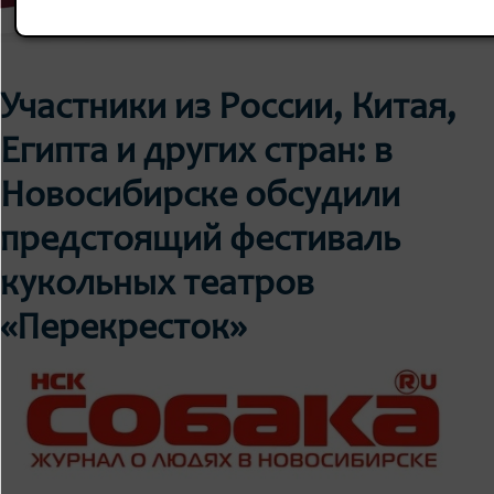
Участники из России, Китая,
Египта и других стран: в
Новосибирске обсудили
предстоящий фестиваль
кукольных театров
«Перекресток»