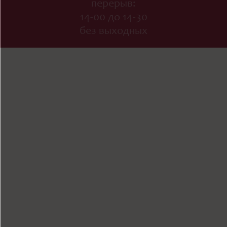
перерыв:
14-00 до 14-30
без выходных