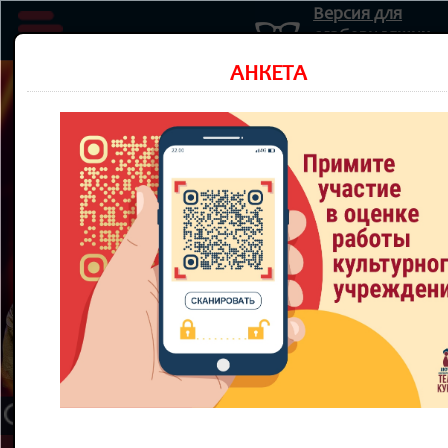
Версия для
слабовидящих
Министерство культуры Новосибирской области
АНКЕТА
Государственное автономное учреждение культуры
Новосибирской области
НОВОСИБИРСКИЙ ОБЛАСТНОЙ
ТЕАТР КУКОЛ
8 800 300-49-10
93 театральный сезон
ТЕАТР
НОВОСТИ
КУПИТЬ БИЛЕТ