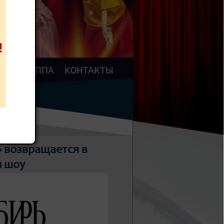
АР
ТРУППА
КОНТАКТЫ
» возвращается в
м шоу