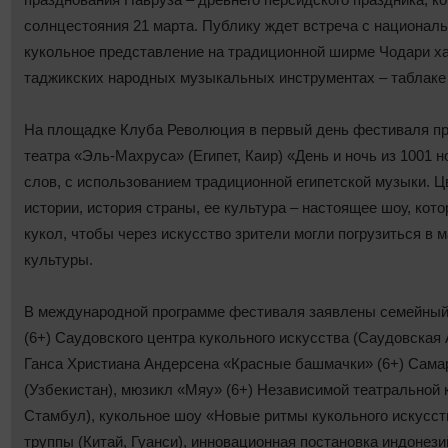
солнцестояния 21 марта. Публику ждет встреча с националь
кукольное представление на традиционной ширме Чодари ха
таджикских народных музыкальных инструментах ‒ таблаке 
На площадке Клуба Революция в первый день фестиваля пр
театра «Эль-Махруса» (Египет, Каир) «День и ночь из 1001 н
слов, с использованием традиционной египетской музыки. Ц
истории, история страны, ее культура ‒ настоящее шоу, кото
кукол, чтобы через искусство зрители могли погрузиться в м
культуры.
В международной программе фестиваля заявлены семейный
(6+) Саудовского центра кукольного искусства (Саудовская 
Ганса Христиана Андерсена «Красные башмачки» (6+) Самар
(Узбекистан), мюзикл «Мяу» (6+) Независимой театральной к
Стамбул), кукольное шоу «Новые ритмы кукольного искусств
труппы (Китай, Гуанси), инновационная постановка индонез