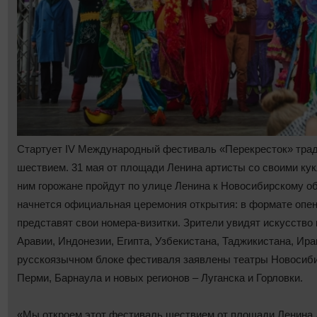
Стартует IV Международный фестиваль «Перекресток» тр
шествием. 31 мая от площади Ленина артисты со своими кук
ним горожане пройдут по улице Ленина к Новосибирскому об
начнется официальная церемония открытия: в формате опен
представят свои номера-визитки. Зрители увидят искусство
Аравии, Индонезии, Египта, Узбекистана, Таджикистана, Иран
русскоязычном блоке фестиваля заявлены театры Новосиби
Перми, Барнаула и новых регионов ‒ Луганска и Горловки.
«Мы откроем этот фестиваль шествием от площади Ленина 