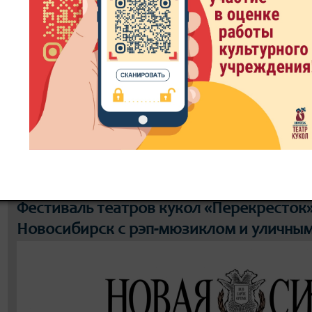
8 800 300-49-10
93 театральный сезон
ИТЬ БИЛЕТ
ЗРИТЕЛЮ
ДОКУМЕНТЫ
РЕПЕРТУ
Фестиваль театров кукол «Перекресток
Новосибирск с рэп-мюзиклом и уличны