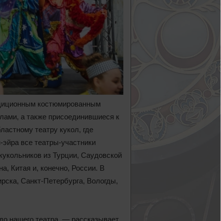
адиционным костюмированным
лами, а также присоединившиеся к
ластному театру кукол, где
-эйра все театры-участники
 кукольников из Турции, Саудовской
а, Китая и, конечно, России. В
рска, Санкт-Петербурга, Вологды,
до нашего театра, — рассказывает