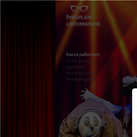
Версия для
слабовидящих
Касса работает:
10-00 до 19-30
перерыв:
14-00 до 14-30
без выходных