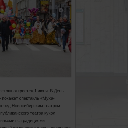
ток» откроется 1 июня. В День
» покажет спектакль «Муха-
е перед Новосибирским театром
публиканского театра кукол
знакомит с традициями
оторый отмечается в день весеннего