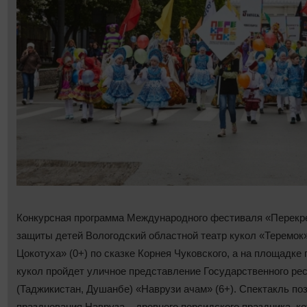
Конкурсная программа Международного фестиваля «Перекрес
защиты детей Вологодский областной театр кукол «Теремок
Цокотуха» (0+) по сказке Корнея Чуковского, а на площадк
кукол пройдет уличное представление Государственного рес
(Таджикистан, Душанбе) «Наврузи ачам» (6+). Спектакль по
празднования Навруза ‒ древнего персидского праздника, к