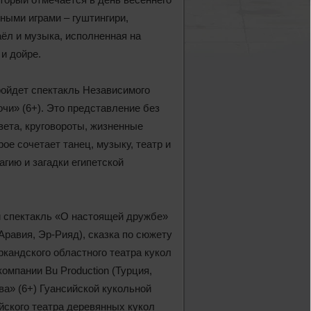
ными играми ‒ гуштингири,
ёл и музыка, исполненная на
и дойре.
ойдет спектакль Независимого
очи» (6+). Это представление без
вета, круговороты, жизненные
рое сочетает танец, музыку, театр и
агию и загадки египетской
 спектакль «О настоящей дружбе»
Аравия, Эр-Рияд), сказка по сюжету
кандского областного театра кукол
омпании Bu Production (Турция,
а» (6+) Гуансийской кукольной
ийского театра деревянных кукол