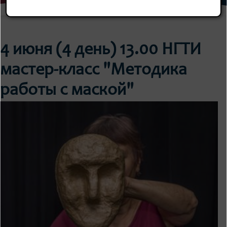
4 июня (4 день) 13.00 НГТИ
мастер-класс "Методика
работы с маской"