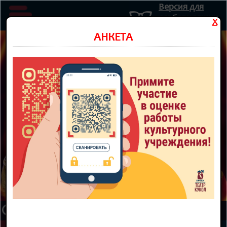
Версия для
слабовидящих
X
Министерство культуры Новосибирской области
АНКЕТА
Государственное автономное учреждение культуры
Новосибирской области
НОВОСИБИРСКИЙ ОБЛАСТНОЙ
ТЕАТР КУКОЛ
8 800 300-49-10
93 театральный сезон
ТЕАТР
НОВОСТИ
КУПИТЬ БИЛЕТ