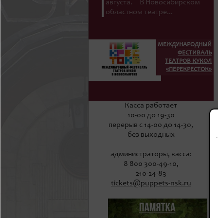
августа. В Новосибирском
областном театре...
МЕЖДУНАРОДНЫЙ
ФЕСТИВАЛЬ
ТЕАТРОВ КУКОЛ
«ПЕРЕКРЕСТОК»
Касса работает
10-00 до 19-30
перерыв с 14-00 до 14-30,
без выходных
администраторы, касса:
8 800 300-49-10,
210-24-83
tickets@puppets-nsk.ru