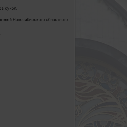
ра кукол.
ителей Новосибирского областного
.