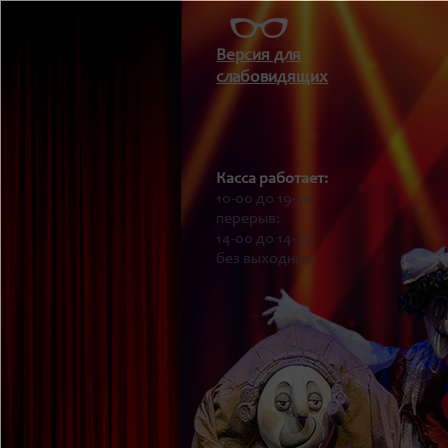
Версия для
слабовидящих
Касса работает:
10-00 до 19-30
перерыв:
14-00 до 14-30
без выходных