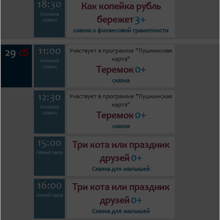
18:30
Как копейка рубль
Комната
3+
бережет
сказок
сказка о финансовой грамотности
11:00
Участвует в программе "Пушкинская
29
сб
карта"
Комната
0+
сказок
Теремок
сказка
12:30
Участвует в программе "Пушкинская
карта"
Комната
0+
сказок
Теремок
сказка
15:00
Три кота или праздник
Летний театр
0+
друзей
Сказка для малышей
16:00
Три кота или праздник
Летний театр
0+
друзей
Сказка для малышей