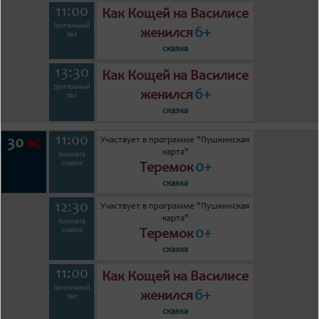
11:00
Как Кощей на Василисе
Зрительный
6+
женился
зал
сказка
13:30
Как Кощей на Василисе
Зрительный
6+
женился
зал
сказка
11:00
Участвует в программе "Пушкинская
30
вс
карта"
Комната
0+
сказок
Теремок
сказка
12:30
Участвует в программе "Пушкинская
карта"
Комната
0+
сказок
Теремок
сказка
11:00
Как Кощей на Василисе
Зрительный
6+
женился
зал
сказка