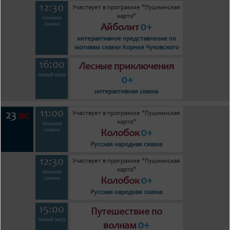
12:30
Участвует в программе "Пушкинская
карта"
Комната
0+
сказок
Айболит
интерактивное представление по
мотивам сказки Корнея Чуковского
16:00
Лесные приключения
Летний театр
0+
интерактивная сказка
11:00
Участвует в программе "Пушкинская
23
вс
карта"
Комната
0+
сказок
Колобок
Русская народная сказка
12:30
Участвует в программе "Пушкинская
карта"
Комната
0+
сказок
Колобок
Русская народная сказка
15:00
Путешествие по
Летний театр
0+
волнам