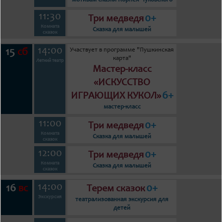
мотивам сказки Корнея Чуковского
11:30
0+
Три медведя
Комната
Сказка для малышей
сказок
14:00
Участвует в программе "Пушкинская
15
сб
карта"
Летний театр
Мастер-класс
«ИСКУССТВО
6+
ИГРАЮЩИХ КУКОЛ»
мастер-класс
11:00
0+
Три медведя
Комната
Сказка для малышей
сказок
12:00
0+
Три медведя
Комната
Сказка для малышей
сказок
14:00
16
0+
вс
Терем сказок
Экскурсия
театрализованная экскурсия для
детей