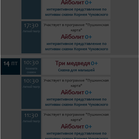
0+
Айболит
интерактивное представление по
мотивам сказки Корнея Чуковского
17:30
Участвует в программе "Пушкинская
карта"
Летний театр
0+
Айболит
интерактивное представление по
мотивам сказки Корнея Чуковского
10:30
14
0+
пт
Три медведя
Комната
Сказка для малышей
сказок
10:30
Участвует в программе "Пушкинская
карта"
Летний театр
0+
Айболит
интерактивное представление по
мотивам сказки Корнея Чуковского
11:30
Участвует в программе "Пушкинская
карта"
Летний театр
0+
Айболит
интерактивное представление по