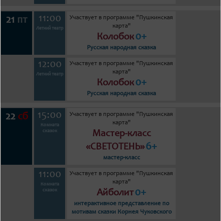
11:00
Участвует в программе "Пушкинская
21
пт
карта"
Летний театр
0+
Колобок
Русская народная сказка
12:00
Участвует в программе "Пушкинская
карта"
Летний театр
0+
Колобок
Русская народная сказка
15:00
Участвует в программе "Пушкинская
22
сб
карта"
Комната
сказок
Мастер-класс
6+
«СВЕТОТЕНЬ»
мастер-класс
11:00
Участвует в программе "Пушкинская
карта"
Комната
0+
сказок
Айболит
интерактивное представление по
мотивам сказки Корнея Чуковского