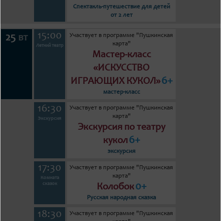
Спектакль-путешествие для детей
от 2 лет
15:00
Участвует в программе "Пушкинская
25
вт
карта"
Летний театр
Мастер-класс
«ИСКУССТВО
6+
ИГРАЮЩИХ КУКОЛ»
мастер-класс
16:30
Участвует в программе "Пушкинская
карта"
Экскурсия
Экскурсия по театру
6+
кукол
экскурсия
17:30
Участвует в программе "Пушкинская
карта"
Комната
0+
сказок
Колобок
Русская народная сказка
18:30
Участвует в программе "Пушкинская