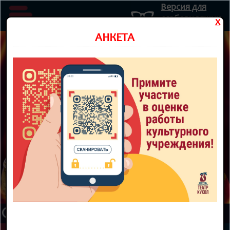
Версия для
слабовидящих
X
Министерство культуры Новосибирской области
АНКЕТА
Государственное автономное учреждение культуры
Новосибирской области
НОВОСИБИРСКИЙ ОБЛАСТНОЙ
ТЕАТР КУКОЛ
8 800 300-49-10
93 театральный сезон
ТЕАТР
НОВОСТИ
КУПИТЬ БИЛЕТ