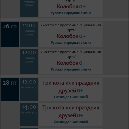
карта"
Комната
0+
сказок
Колобок
Русская народная сказка
11:00
Участвует в программе "Пушкинская
26
ср
карта"
Комната
0+
сказок
Колобок
Русская народная сказка
12:00
Участвует в программе "Пушкинская
карта"
Комната
0+
сказок
Колобок
Русская народная сказка
12:00
28
пт
Три кота или праздник
Летний театр
0+
друзей
Сказка для малышей
14:00
Три кота или праздник
Летний театр
0+
друзей
Сказка для малышей