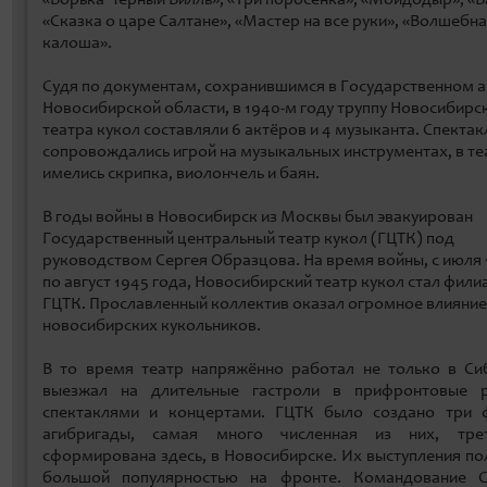
«Сказка о царе Салтане», «Мастер на все руки», «Волшебн
калоша».
Судя по документам, сохранившимся в Государственном 
Новосибирской области, в 1940-м году труппу Новосибирс
театра кукол составляли 6 актёров и 4 музыканта. Спектак
сопровождались игрой на музыкальных инструментах, в те
имелись скрипка, виолончель и баян.
В годы войны в Новосибирск из Москвы был эвакуирован
Государственный центральный театр кукол (ГЦТК) под
руководством Сергея Образцова. На время войны, с июля 
по август 1945 года, Новосибирский театр кукол стал фил
ГЦТК. Прославленный коллектив оказал огромное влияние
новосибирских кукольников.
В то время театр напряжённо работал не только в Си
выезжал на длительные гастроли в прифронтовые 
спектаклями и концертами. ГЦТК было создано три 
агибригады, самая много численная из них, тре
сформирована здесь, в Новосибирске. Их выступления по
большой популярностью на фронте. Командование С