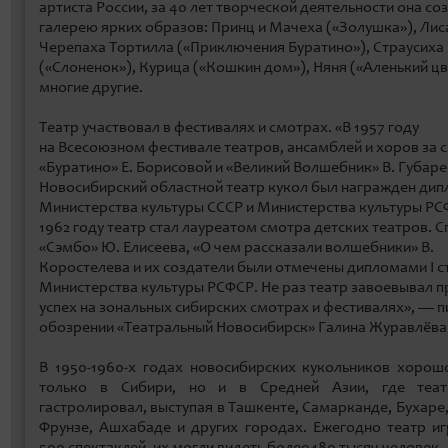
артиста России, за 40 лет творческой деятельности она со
галерею ярких образов: Принц и Мачеха («Золушка»), Лис
Черепаха Тортилла («Приключения Буратино»), Страусиха
(«Слоненок»), Курица («Кошкин дом»), Няня («Аленький цв
многие другие.
Театр участвовал в фестивалях и смотрах. «В 1957 году
на Всесоюзном фестивале театров, ансамблей и хоров за 
«Буратино» Е. Борисовой и «Великий Волшебник» В. Губар
Новосибирский областной театр кукол был награжден ди
Министерства культуры СССР и Министерства культуры РС
1962 году театр стал лауреатом смотра детских театров. 
«Сэмбо» Ю. Елисеева, «О чем рассказали волшебники» В.
Коростелева и их создатели были отмечены дипломами I с
Министерства культуры РСФСР. Не раз театр завоевывал п
успех на зональных сибирских смотрах и фестивалях», — п
обозрении «Театральный Новосибирск» Галина Журавлёва
В 1950-1960-х годах новосибирских кукольников хорош
только в Сибири, но и в Средней Азии, где теа
гастролировал, выступая в Ташкенте, Самарканде, Бухаре,
Фрунзе, Ашхабаде и других городах. Ежегодно театр и
500 спектаклей, их могли видеть более 180 тысяч человек.