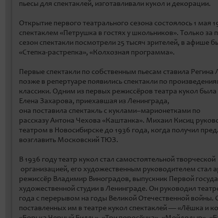
пьесы для спектаклей, изготавливали кукол и декорации.
Открытие первого театрального сезона состоялось 1 мая 1
спектаклем «Петрушка в гостях у школьников». Только за 
сезон спектакли посмотрели 25 тысяч зрителей, в афише бы
«Степка-растрепка», «Колхозная программа».
Первые спектакли по собственным пьесам ставила Регина 
позже в репертуаре появились спектакли по произведения
классики. Одним из первых режиссёров театра кукол была
Елена Захарова, приехавшая из Ленинграда,
она поставила спектакль с куклами–марионетками по
рассказу Антона Чехова «Каштанка». Михаил Кисиц руков
театром в Новосибирске до 1936 года, когда получил пре
возглавить Московский ТЮЗ.
В 1936 году театр кукол стал самостоятельной творческой
организацией, его художественным руководителем стал а
режиссёр Владимир Виноградов, выпускник Первой госуд
художественной студии в Ленинграде. Он руководил театр
года с перерывом на годы Великой Отечественной войны. 
поставленных им в театре кукол спектаклей — «Лёшка и к
«Борька Черный Билль», «Три поросёнка», «Мойдодыр», «