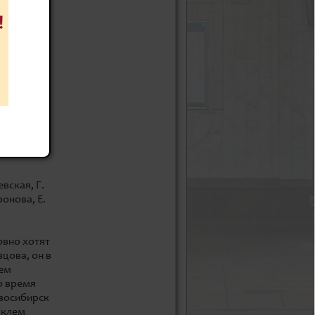
 Миронов,
нский, И.
им
чень
ные номера
ил театру
 более 200
авал их
тве
вская, Г.
онова, Е.
овно хотят
зцова, он в
тем
о время
овосибирск
аклем