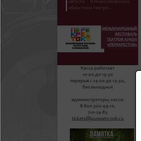
августа. В Новосибирском
областном театре...
МЕЖДУНАРОДНЫЙ
ФЕСТИВАЛЬ
ТЕАТРОВ КУКОЛ
«ПЕРЕКРЕСТОК»
Касса работает
10-00 до 19-30
перерыв с 14-00 до 14-30,
без выходных
администраторы, касса:
8 800 300-49-10,
210-24-83
tickets@puppets-nsk.ru