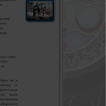
ая
архиве
кого
ли
атре
1942 года
иалом
 на
бири, но и
районы со
фронтовые
тья, была
льзовались
ибирского