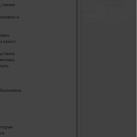
, также
тановок и
рович
м кукол
льством
ектива.
путь
еймоновна
стории
ого