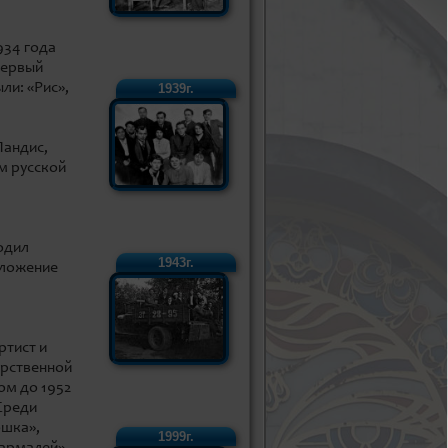
934 года
первый
ли: «Рис»,
1939г.
Ландис,
м русской
одил
1943г.
дложение
ртист и
арственной
ом до 1952
Среди
ошка»,
1999г.
Бармалей»,