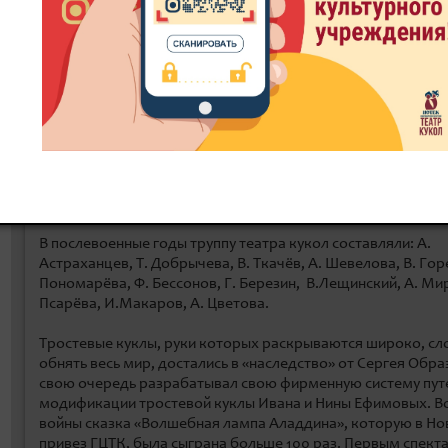
сих пор. Труппу театра военных лет составили артисты: А.
Е. Псарёва, И. Макаров, А. Цветова, Н. Филиппова, В. Лещи
Дивов. Валентин Лещинские пришёл в театр кукол 14-летн
подростком во время войны, сначала рабочим сцены, но о
скоро проявил актёрский талант, придумал свои концерт
— «Русский танец» и «Чечётка». Валентин Иванович посвят
кукол всю свою жизнь, 57 лет, как артист-кукловод сыграл
ролей, заслуженный артист РФ. Писал музыку, преподавал
мастерство студентам, занимался механикой кукол и созд
художественные образы, осуществлял постановки в качес
режиссёра.
В послевоенные годы труппу театра кукол составляли: А.
Астраханцев, Т. Добрычева, В. Ткачёв, А. Шевелова, В. Горе
Пономарёва, Ф. Бессонов, Г. Березин, В.Лещинский, А. Мир
Псарёва, И.Макаров, А. Цветова.
Тростевые куклы, руки которых раскрываются широко, сл
обнять весь мир, достались в «наследство» от Сергея Обра
свою очередь разрабатывал свою фирменную систему пу
модификации тростевой куклы Ивана и Нины Ефимовых. В
войны сказка «Волшебная лампа Аладдина», которую в Н
привез ГЦТК, была сыграна больше 100 раз. Первым спект