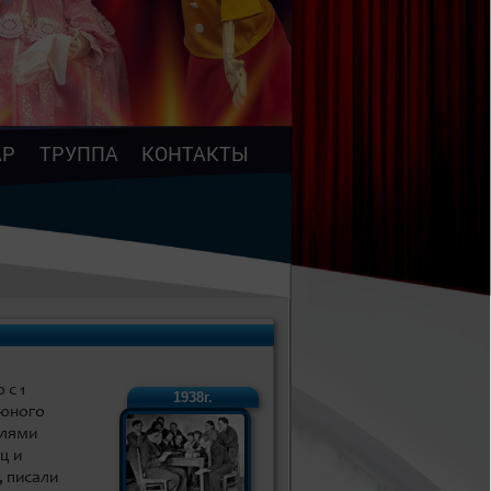
АР
ТРУППА
КОНТАКТЫ
 с 1
1938г.
 юного
елями
ц и
, писали