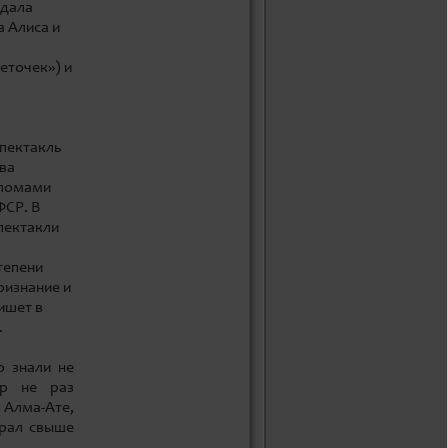
здала
а Алиса и
еточек») и
спектакль
ева
пломами
ФСР. В
Спектакли
тепени
ризнание и
ишет в
.
о знали не
тр не раз
 Алма-Ате,
грал свыше