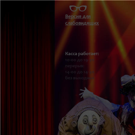
Версия для
слабовидящих
Касса работает:
10-00 до 19-30
перерыв:
14-00 до 14-30
без выходных