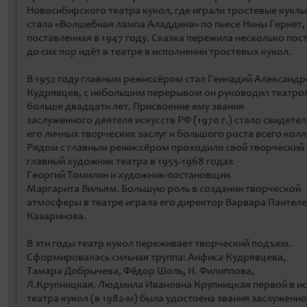
Новосибирского театра кукол, где играли тростевые куклы
стала «Волшебная лампа Аладдина» по пьесе Нины Гернет,
поставленная в 1947 году. Сказка пережила несколько пос
до сих пор идёт в театре в исполнении тростевых кукол.
В 1952 году главным режиссёром стал Геннадий Александ
Кудрявцев, с небольшим перерывом он руководил театро
больше двадцати лет. Присвоение ему звания
заслуженного деятеля искусств РФ (1970 г.) стало свидете
его личных творческих заслуг и большого роста всего колл
Рядом с главным режиссёром проходили свой творческий 
главный художник театра в 1955-1968 годах
Георгий Томилин и художник-постановщик
Маргарита Вильям. Большую роль в создании творческой
атмосферы в театре играла его директор Варвара Пантел
Казаринова.
В эти годы театр кукол переживает творческий подъем.
Сформировалась сильная труппа: Анфиса Кудрявцева,
Тамара Добрычева, Фёдор Шоль, Н. Филиппова,
Л.Крупницкая. Людмила Ивановна Крупницкая первой в и
театра кукол (в 1982-м) была удостоена звания заслуженн