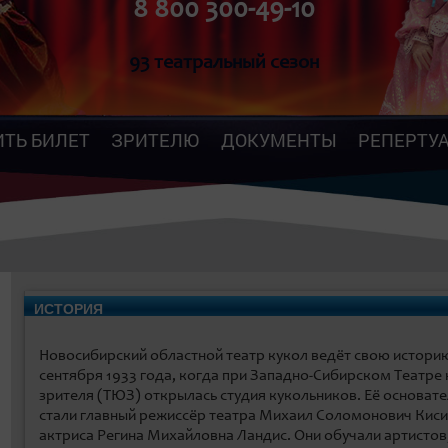
8 800 300-49-10
93 театральный сезон
ИТЬ БИЛЕТ
ЗРИТЕЛЮ
ДОКУМЕНТЫ
РЕПЕРТУ
ИСТОРИЯ
Новосибирский областной театр кукол ведёт свою историю
сентября 1933 года, когда при Западно-Сибирском Театре
зрителя (ТЮЗ) открылась студия кукольников. Её основат
стали главный режиссёр театра Михаил Соломонович Киси
актриса Регина Михайловна Ландис. Они обучали артистов