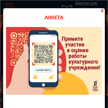
Версия для
слабовидящих
X
Министерство культуры Новосибирской области
АНКЕТА
Государственное автономное учреждение культуры
Новосибирской области
НОВОСИБИРСКИЙ ОБЛАСТНОЙ
ТЕАТР КУКОЛ
8 800 300-49-10
93 театральный сезон
ТЕАТР
НОВОСТИ
КУПИТЬ БИЛЕТ