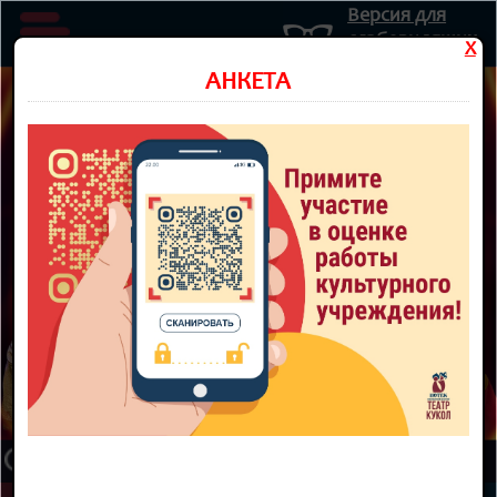
Версия для
слабовидящих
X
Министерство культуры Новосибирской области
АНКЕТА
Государственное автономное учреждение культуры
Новосибирской области
НОВОСИБИРСКИЙ ОБЛАСТНОЙ
ТЕАТР КУКОЛ
8 800 300-49-10
93 театральный сезон
ТЕАТР
НОВОСТИ
КУПИТЬ БИЛЕТ