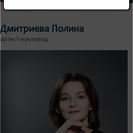
Дмитриева Полина
артист-кукловод