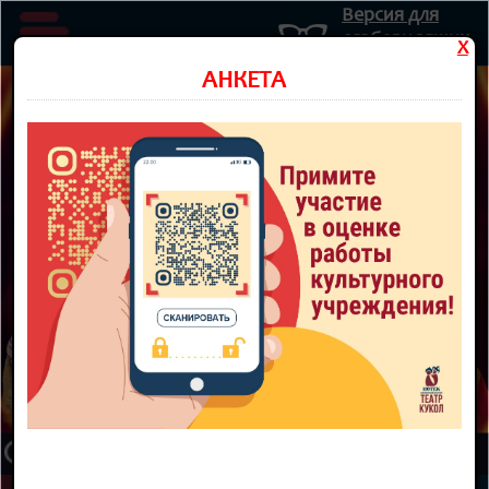
Версия для
слабовидящих
X
Министерство культуры Новосибирской области
АНКЕТА
Государственное автономное учреждение культуры
Новосибирской области
НОВОСИБИРСКИЙ ОБЛАСТНОЙ
ТЕАТР КУКОЛ
8 800 300-49-10
93 театральный сезон
ТЕАТР
НОВОСТИ
КУПИТЬ БИЛЕТ