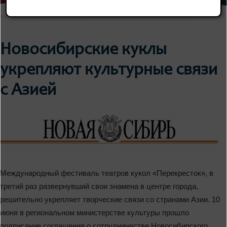
Новосибирские куклы
укрепляют культурные связи
с Азией
Международный фестиваль театров кукол «Перекресток», в
третий раз развернувший свои знамена в центре города,
решительно укрепляет творческие связи со странами Азии. 10
июня в региональном министерстве культуры прошло
подписание соглашения о сотрудничестве Новосибирского