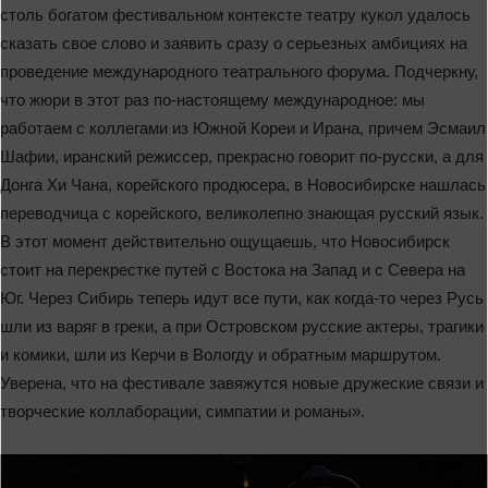
столь богатом фестивальном контексте театру кукол удалось
сказать свое слово и заявить сразу о серьезных амбициях на
проведение международного театрального форума. Подчеркну,
что жюри в этот раз по-настоящему международное: мы
работаем с коллегами из Южной Кореи и Ирана, причем Эсмаил
Шафии, иранский режиссер, прекрасно говорит по-русски, а для
Донга Хи Чана, корейского продюсера, в Новосибирске нашлась
переводчица с корейского, великолепно знающая русский язык.
В этот момент действительно ощущаешь, что Новосибирск
стоит на перекрестке путей с Востока на Запад и с Севера на
Юг. Через Сибирь теперь идут все пути, как когда-то через Русь
шли из варяг в греки, а при Островском русские актеры, трагики
и комики, шли из Керчи в Вологду и обратным маршрутом.
Уверена, что на фестивале завяжутся новые дружеские связи и
творческие коллаборации, симпатии и романы».