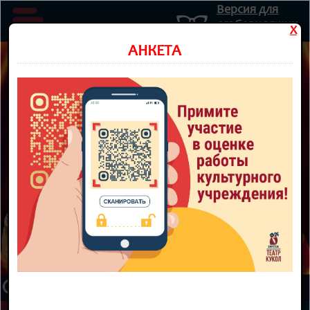
Версия для
слабовидящих
X
Министерство культуры Новосибирской области
АНКЕТА
Государственное автономное учреждение культуры
Новосибирской области
НОВОСИБИРСКИЙ ОБЛАСТНОЙ
ТЕАТР КУКОЛ
8 800 300-49-10
93 театральный сезон
ТЕАТР
НОВОСТИ
КУПИТЬ БИЛЕТ