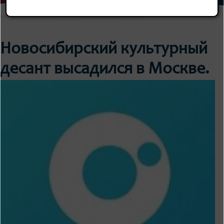
Новосибирский культурный
десант высадился в Москве.