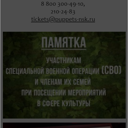
8 800 300-49-10,
210-24-83
tickets@puppets-nsk.ru