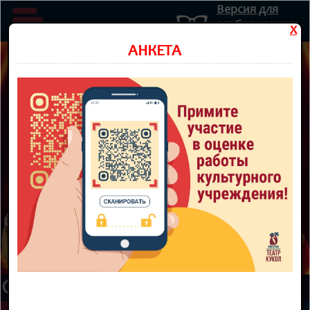
Версия для
слабовидящих
X
Министерство культуры Новосибирской области
АНКЕТА
Государственное автономное учреждение культуры
Новосибирской области
НОВОСИБИРСКИЙ ОБЛАСТНОЙ
ТЕАТР КУКОЛ
8 800 300-49-10
93 театральный сезон
ТЕАТР
НОВОСТИ
КУПИТЬ БИЛЕТ