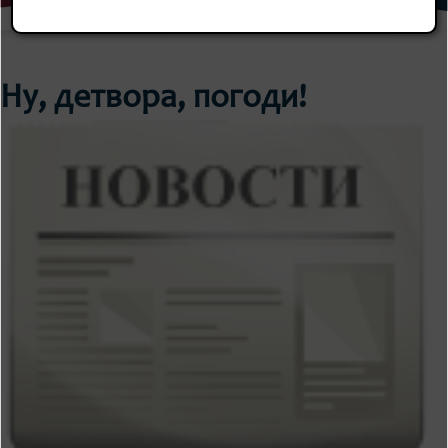
Ну, детвора, погоди!