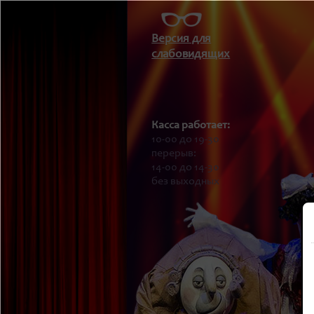
Версия для
слабовидящих
Касса работает:
10-00 до 19-30
перерыв:
14-00 до 14-30
без выходных