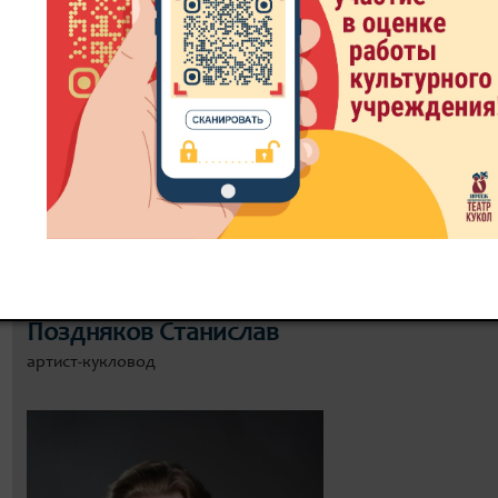
8 800 300-49-10
93 театральный сезон
ИТЬ БИЛЕТ
ЗРИТЕЛЮ
ДОКУМЕНТЫ
РЕПЕРТУ
Поздняков Станислав
артист-кукловод