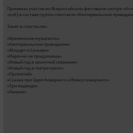
Принимал участие во Всероссийском фестивале-смотре «Атл
2026) в составе группы спектакля «Кентервильское привиден
Занят в спектаклях:
«Бременские музыканты»
«Кентервильское привидение»
«Моцарт и Сальери»
«Нарочно не придумаешь»
«Новый год в замочной скважине»
«Новый год в театре кукол»
«Прометей»
«Сказка про Царя Коварного и Вовку-пожарного»
«Три медведя»
«Ханума»