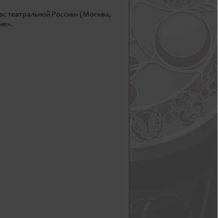
ас театральной России» (Москва,
ие».