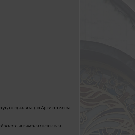
ут, специализация Артист театра
ктёрского ансамбля спектакля