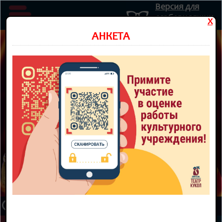
Версия для
слабовидящих
X
Министерство культуры Новосибирской области
АНКЕТА
Государственное автономное учреждение культуры
Новосибирской области
НОВОСИБИРСКИЙ ОБЛАСТНОЙ
ТЕАТР КУКОЛ
8 800 300-49-10
93 театральный сезон
ТЕАТР
НОВОСТИ
КУПИТЬ БИЛЕТ