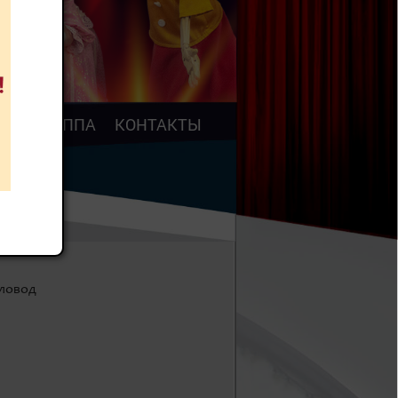
АР
ТРУППА
КОНТАКТЫ
кловод