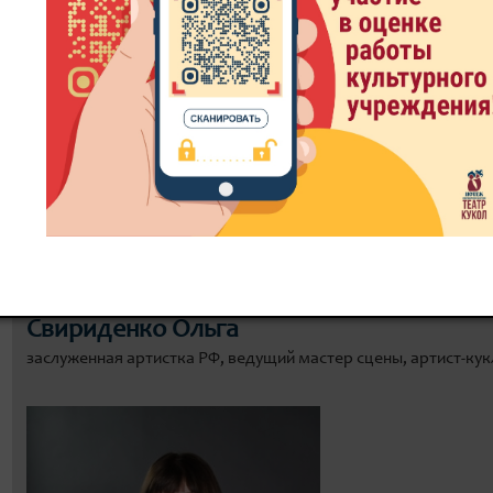
8 800 300-49-10
93 театральный сезон
ИТЬ БИЛЕТ
ЗРИТЕЛЮ
ДОКУМЕНТЫ
РЕПЕРТУ
Свириденко Ольга
заслуженная артистка РФ, ведущий мастер сцены, артист-ку