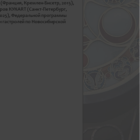
 (Франция, Кремлен-Бисетр, 2015),
ров КУКАRТ (Санкт-Петербург,
, 2025), Федеральной программы
 и гастролей по Новосибирской