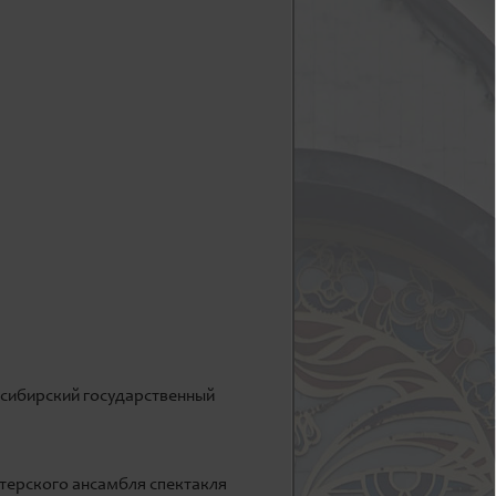
осибирский государственный
актерского ансамбля спектакля