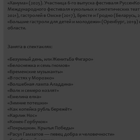
«Ханума» (2025). Участница 6-го выпуска фестиваля РуссенКо
Международного фестиваля кукольных и синтетических теат
2021), гастролей в Омске (2017), Бресте и Гродно (Беларусь
«Большие гастроли для детей и молодежи» (Оренбург, 2019)
области.
Занята в спектаклях:
«Безумный день, или Женитьба Фигаро»
«Белоснежка и семь гномов»
«Бременские музыканты»
«В гостях у Морозко»
«Волшебная лампа Аладдина»
«Волк и семеро козлят»
«Емелина елка»
«Зимние потешки»
«Как копейка рубль бережёт»
«Карлик Нос»
«Конек-Горбунок»
«Покрышкин. Крылья Победы»
«Расул Гамзатов — певец добра и человечности»