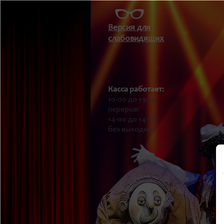
Версия для
слабовидящих
Касса работает:
10-00 до 19-30
перерыв:
14-00 до 14-30
без выходных