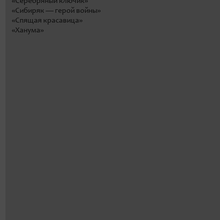
«Серебряный ключик»
«Сибиряк — герой войны»
«Спящая красавица»
«Ханума»