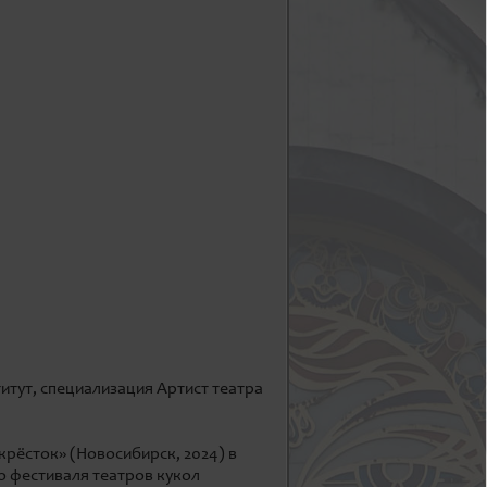
тут, специализация Артист театра
крёсток» (Новосибирск, 2024) в
о фестиваля театров кукол