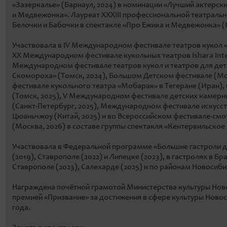
«Зазеркалье» (Барнаул, 2024) в номинации «Лучший актерски
и Медвежонка». Лауреат ХXXIII профессиональной театральн
Белочки и Бабочки в спектакле «Про Ежика и Медвежонка» (
Участвовала в IV Международном фестивале театров кукол «Ш
ХХ Международном фестивале кукольных театров Ishara Inter
Международном фестивале театров кукол и театров для дет
Скомороха» (Томск, 2024), Большом Детском фестивале (М
фестивале кукольного театра «Мобарак» в Тегеране (Иран), в
(Томск, 2025), V Международном фестивале детских камер
(Санкт-Петербург, 2025), Международном фестивале искусст
Цюаньчжоу (Китай, 2025) и во Всероссийском фестивале-смо
(Москва, 2026) в составе группы спектакля «Кентервильское
Участвовала в Федеральной программе «Большие гастроли д
(2019), Ставрополе (2022) и Липецке (2023), в гастролях в Бр
Ставрополе (2023), Салехарде (2025) и по районам Новосиби
Награждена почётной грамотой Министерства культуры Ново
премией «Призвание» за достижения в сфере культуры Новос
года.