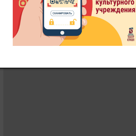
«Репка»
«Сибиряк — герой войны»
«Сказка домовёнка Кузи»
«Сказка про Царя Коварного и Вовку-пожарного»
«Собака Пес»
«Теремок»
«Три поросенка»
«Удивительный полет к звездам»