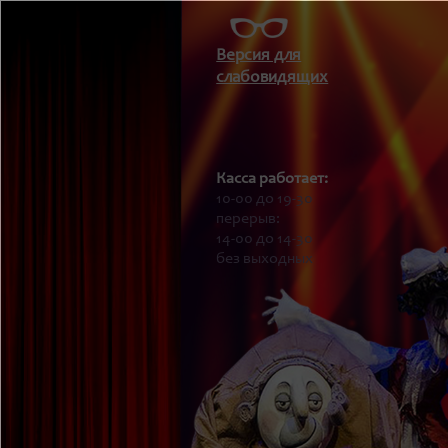
Версия для
слабовидящих
Касса работает:
10-00 до 19-30
перерыв:
14-00 до 14-30
без выходных