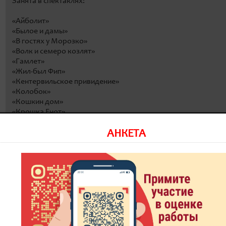
Занята в спектаклях:
«Айболит»
«Былое и дамы»
«В гостях у Морозко»
«Волк и семеро козлят»
«Гамлет»
«Жил-был Фип»
«Кентервильское привидение»
«Колобок»
«Кошкин дом»
«Крошка Енот»
«Мойдодыр»
«Муму»
АНКЕТА
«Новый год в замочной скважине»
«Новый год в театре кукол»
«Похороните меня за плинтусом»
«Прометей»
«Про Петрушку»
«Про Ежика и Медвежонка»
«Путешествие в Чукоккалу»
«Путешествие по волнам»
«Ревизор»