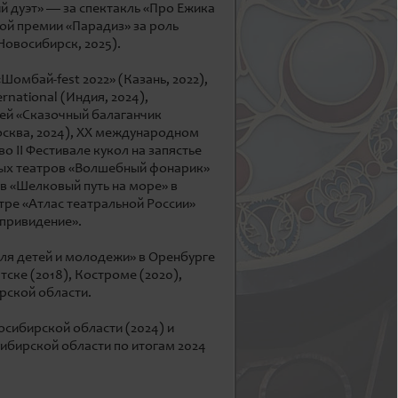
й дуэт» — за спектакль «Про Ежика
ой премии «Парадиз» за роль
Новосибирск, 2025).
омбай-fest 2022» (Казань, 2022),
national (Индия, 2024),
ей «Сказочный балаганчик
осква, 2024), ХХ международном
о II Фестивале кукол на запястье
ных театров «Волшебный фонарик»
в «Шелковый путь на море» в
тре «Атлас театральной России»
 привидение».
ля детей и молодежи» в Оренбурге
атске (2018), Костроме (2020),
рской области.
сибирской области (2024) и
ибирской области по итогам 2024