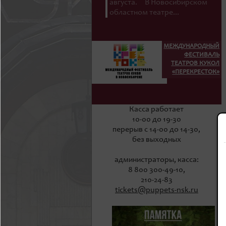
августа. В Новосибирском
областном театре...
МЕЖДУНАРОДНЫЙ
ФЕСТИВАЛЬ
ТЕАТРОВ КУКОЛ
«ПЕРЕКРЕСТОК»
Касса работает
10-00 до 19-30
перерыв с 14-00 до 14-30,
без выходных
администраторы, касса:
8 800 300-49-10,
210-24-83
tickets@puppets-nsk.ru