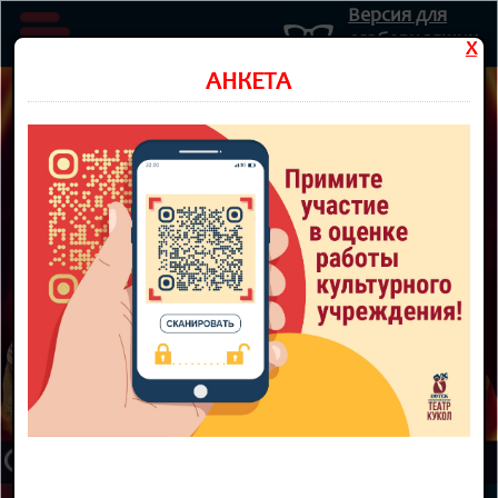
Версия для
слабовидящих
X
Министерство культуры Новосибирской области
АНКЕТА
Государственное автономное учреждение культуры
Новосибирской области
НОВОСИБИРСКИЙ ОБЛАСТНОЙ
ТЕАТР КУКОЛ
8 800 300-49-10
93 театральный сезон
ТЕАТР
НОВОСТИ
КУПИТЬ БИЛЕТ