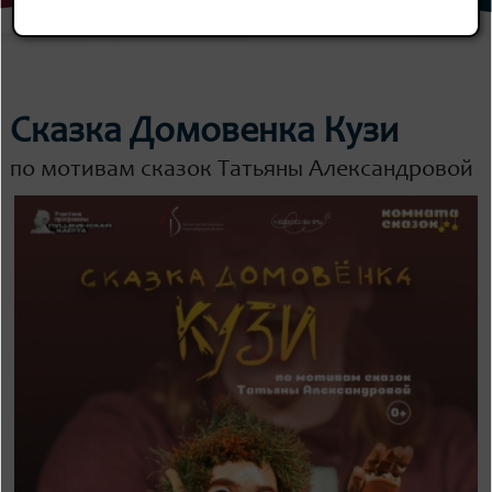
Сказка Домовенка Кузи
по мотивам сказок Татьяны Александровой