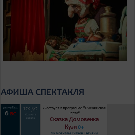
АФИША СПЕКТАКЛЯ
10:30
Участвует в программе "Пушкинская
сентябрь
6
вс
карта"
Комната
Сказка Домовенка
сказок
Кузи
0+
по мотивам сказок Татьяны