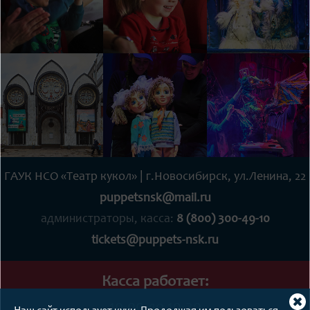
ГАУК НСО «Театр кукол» | г.Новосибирск, ул.Ленина, 22
puppetsnsk@mail.ru
администраторы, касса:
8 (800) 300-49-10
tickets@puppets-nsk.ru
Касса работает:
10-00 до 19-30
Cl