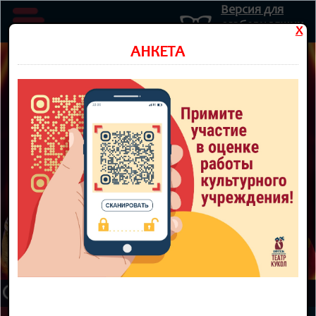
Версия для
слабовидящих
X
Министерство культуры Новосибирской области
АНКЕТА
Государственное автономное учреждение культуры
Новосибирской области
НОВОСИБИРСКИЙ ОБЛАСТНОЙ
ТЕАТР КУКОЛ
8 800 300-49-10
93 театральный сезон
ТЕАТР
НОВОСТИ
КУПИТЬ БИЛЕТ