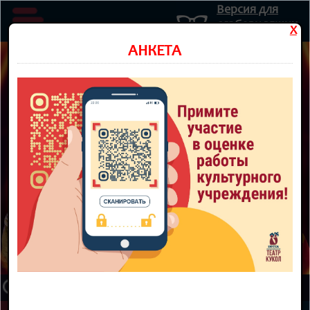
Версия для
слабовидящих
X
Министерство культуры Новосибирской области
АНКЕТА
Государственное автономное учреждение культуры
Новосибирской области
НОВОСИБИРСКИЙ ОБЛАСТНОЙ
ТЕАТР КУКОЛ
8 800 300-49-10
93 театральный сезон
ТЕАТР
НОВОСТИ
КУПИТЬ БИЛЕТ