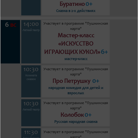
0+
Буратино
Сказка в 2-х действиях
14:00
Участвует в программе "Пушкинская
6
вс
карта"
Летний театр
Мастер-класс
«ИСКУССТВО
6+
ИГРАЮЩИХ КУКОЛ»
мастер-класс
10:30
Участвует в программе "Пушкинская
карта"
Комната
0+
сказок
Про Петрушку
народная комедия для детей и
взрослых
10:30
Участвует в программе "Пушкинская
карта"
Летний театр
0+
Колобок
Русская народная сказка
11:30
Участвует в программе "Пушкинская
карта"