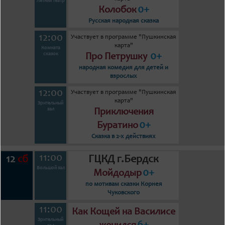
Летний театр
0+
Колобок
Русская народная сказка
12:00
Участвует в программе "Пушкинская
карта"
Комната
0+
сказок
Про Петрушку
народная комедия для детей и
взрослых
12:00
Участвует в программе "Пушкинская
карта"
Зрительный
зал
Приключения
0+
Буратино
Сказка в 2-х действиях
11:00
12
ГЦКД г.Бердск
сб
Большой зал
0+
Мойдодыр
по мотивам сказки Корнея
Чуковского
11:00
Как Кощей на Василисе
Зрительный