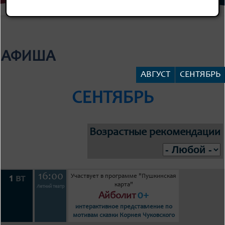
АФИША
АВГУСТ
СЕНТЯБРЬ
СЕНТЯБРЬ
Возрастные рекомендации
16:00
Участвует в программе "Пушкинская
1
вт
карта"
Летний театр
0+
Айболит
интерактивное представление по
мотивам сказки Корнея Чуковского