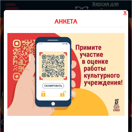
Версия для
слабовидящих
X
Министерство культуры Новосибирской области
АНКЕТА
Государственное автономное учреждение культуры
Новосибирской области
НОВОСИБИРСКИЙ ОБЛАСТНОЙ
ТЕАТР КУКОЛ
8 800 300-49-10
93 театральный сезон
ТЕАТР
НОВОСТИ
КУПИТЬ БИЛЕТ