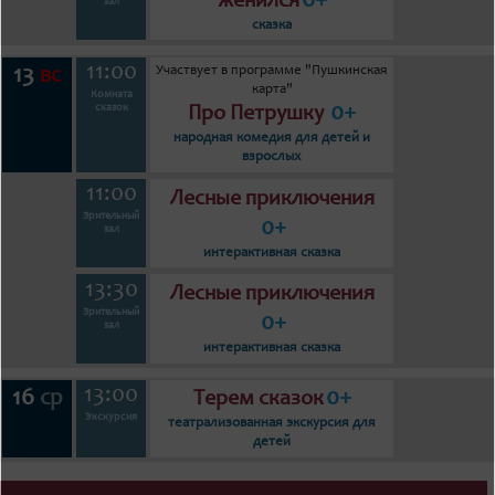
6+
женился
зал
сказка
11:00
Участвует в программе "Пушкинская
13
вс
карта"
Комната
0+
сказок
Про Петрушку
народная комедия для детей и
взрослых
11:00
Лесные приключения
Зрительный
0+
зал
интерактивная сказка
13:30
Лесные приключения
Зрительный
0+
зал
интерактивная сказка
13:00
16
0+
ср
Терем сказок
Экскурсия
театрализованная экскурсия для
детей