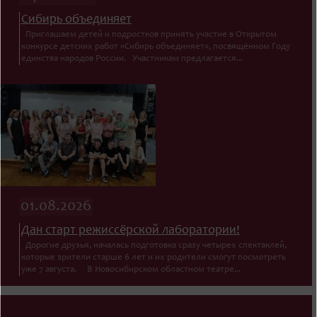
Сибирь объединяет
Приглашаем детей и подростков принять участие в Открытом
конкурсе детских работ «Сибирь объединяет», посвящённом Году
единства народов России. Участникам предлагается...
01.08.2026
Дан старт режиссёрской лаборатории!
Дорогие друзья, началась подготовка сразу четырех спектаклей,
которые зрители старше 6 лет и их родители смогут посмотреть
уже 7 августа. В Новосибирском областном театре...