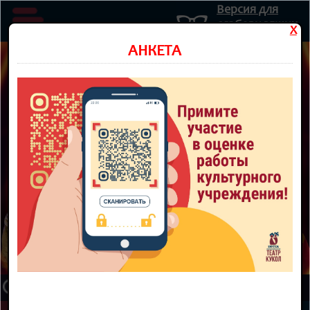
Версия для
слабовидящих
X
Министерство культуры Новосибирской области
АНКЕТА
Государственное автономное учреждение культуры
Новосибирской области
НОВОСИБИРСКИЙ ОБЛАСТНОЙ
ТЕАТР КУКОЛ
8 800 300-49-10
93 театральный сезон
ТЕАТР
НОВОСТИ
КУПИТЬ БИЛЕТ